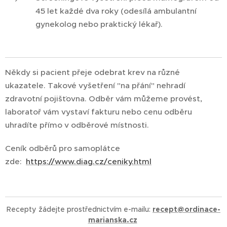
45 let každé dva roky (odesílá ambulantní
gynekolog nebo praktický lékař).
Někdy si pacient přeje odebrat krev na různé
ukazatele. Takové vyšetření "na přání" nehradí
zdravotní pojišťovna. Odběr vám můžeme provést,
laboratoř vám vystaví fakturu nebo cenu odběru
uhradíte přímo v odběrové místnosti.
Ceník odběrů pro samoplátce
zde:
https://www.diag.cz/ceniky.html
Recepty žádejte prostřednictvím e-mailu:
recept@ordinace-
marianska.cz