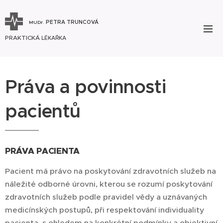
PETRA TRUNCOVÁ
MUDr.
PRAKTICKÁ
LÉKAŘKA
Práva a povinnosti
pacientů
PRÁVA PACIENTA
Pacient má právo na poskytování zdravotních služeb na
náležité odborné úrovni, kterou se rozumí poskytování
zdravotních služeb podle pravidel vědy a uznávaných
medicínských postupů, při respektování individuality
pacienta, s ohledem na konkrétní podmínky a objektivní