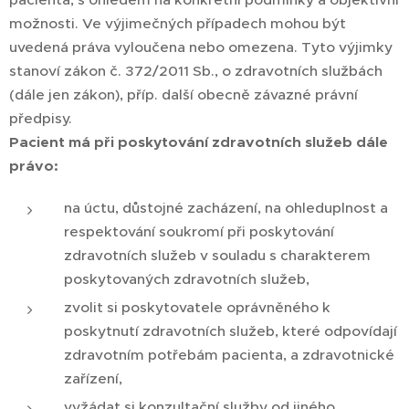
možnosti. Ve výjimečných případech mohou být
uvedená práva vyloučena nebo omezena. Tyto výjimky
stanoví zákon č. 372/2011 Sb., o zdravotních službách
(dále jen zákon), příp. další obecně závazné právní
předpisy.
Pacient má při poskytování zdravotních služeb dále
právo:
na úctu, důstojné zacházení, na ohleduplnost a
respektování soukromí při poskytování
zdravotních služeb v souladu s charakterem
poskytovaných zdravotních služeb,
zvolit si poskytovatele oprávněného k
poskytnutí zdravotních služeb, které odpovídají
zdravotním potřebám pacienta, a zdravotnické
zařízení,
vyžádat si konzultační služby od jiného