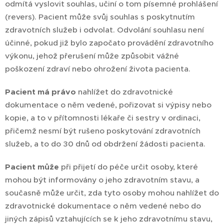
odmítá vyslovit souhlas, učiní o tom písemné prohlášení
(revers). Pacient může svůj souhlas s poskytnutím
zdravotních služeb i odvolat. Odvolání souhlasu není
účinné, pokud již bylo započato provádění zdravotního
výkonu, jehož přerušení může způsobit vážné
poškození zdraví nebo ohrožení života pacienta.
Pacient má právo
nahlížet do zdravotnické
dokumentace o něm vedené, pořizovat si výpisy nebo
kopie, a to v přítomnosti lékaře či sestry v ordinaci,
přičemž nesmí být rušeno poskytování zdravotních
služeb, a to do 30 dnů od obdržení žádosti pacienta.
Pacient může
při přijetí do péče určit osoby, které
mohou být informovány o jeho zdravotním stavu, a
současně může určit, zda tyto osoby mohou nahlížet do
zdravotnické dokumentace o něm vedené nebo do
jiných zápisů vztahujících se k jeho zdravotnímu stavu,