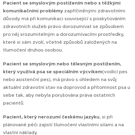
Pacient se smyslovým postižením nebo s těžkými
komunikačními problémy
zapříčiněnými zdravotními
důvody má při komunikaci související s poskytováním
zdravotních služeb právo dorozumívat se způsobem
pro něj srozumitelným a dorozumívacími prostředky,
které si sám zvolí, včetně způsobů založených na
tlumočení druhou osobou.
Pacient se smyslovým nebo tělesným postižením,
který využívá psa se speciálním výcvikem
(vodící pes
nebo asistenční pes), má právo s ohledem na svůj
aktuální zdravotní stav na doprovod a přítomnost psa u
sebe tak, aby nebyla porušována práva ostatních
pacientů.
Pacient, který nerozumí českému jazyku
, si při
plánované péči zajistí tlumočení vlastními silami a na
vlastní náklady.