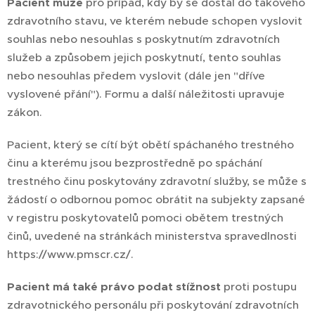
Pacient může
pro případ, kdy by se dostal do takového
zdravotního stavu, ve kterém nebude schopen vyslovit
souhlas nebo nesouhlas s poskytnutím zdravotních
služeb a způsobem jejich poskytnutí, tento souhlas
nebo nesouhlas předem vyslovit (dále jen "dříve
vyslovené přání"). Formu a další náležitosti upravuje
zákon.
Pacient, který se cítí být obětí spáchaného trestného
činu a kterému jsou bezprostředně po spáchání
trestného činu poskytovány zdravotní služby, se může s
žádostí o odbornou pomoc obrátit na subjekty zapsané
v registru poskytovatelů pomoci obětem trestných
činů, uvedené na stránkách ministerstva spravedlnosti
https://www.pmscr.cz/.
Pacient má také právo podat stížnost
proti postupu
zdravotnického personálu při poskytování zdravotních